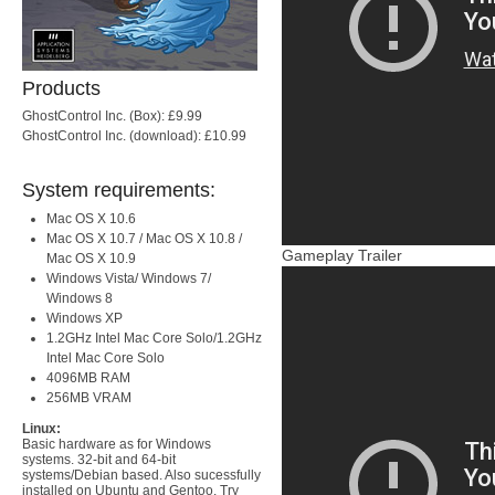
Products
GhostControl Inc. (Box): £9.99
GhostControl Inc. (download): £10.99
System requirements:
Mac OS X 10.6
Mac OS X 10.7 / Mac OS X 10.8 /
Gameplay Trailer
Mac OS X 10.9
Windows Vista/ Windows 7/
Windows 8
Windows XP
1.2GHz Intel Mac Core Solo/1.2GHz
Intel Mac Core Solo
4096MB RAM
256MB VRAM
Linux:
Basic hardware as for Windows
systems. 32-bit and 64-bit
systems/Debian based. Also sucessfully
installed on Ubuntu and Gentoo. Try